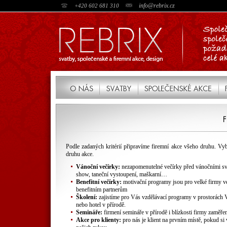
info@rebrix.cz
+420 602 681 310
Podle zadaných kritérií připravíme firemní akce všeho druhu. Vyb
druhu akce.
Vánoční večírky:
nezapomenutelné večírky před vánočními sv
show, taneční vystoupení, maškarní…
Benefitní večírky:
motivační programy jsou pro velké firmy ve
benefitním partnerům
Školení:
zajistíme pro Vás vzdělávací programy v prostorách Va
nebo hotel v přírodě.
Semináře:
firmení semináře v přírodě i blízkosti firmy zaměře
Akce pro klienty:
pro nás je klient na prvním místě, pokud si