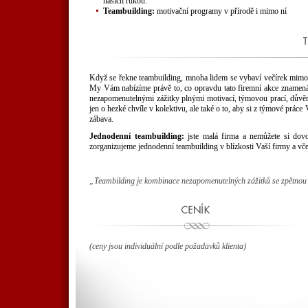
našich rukou.
Teambuilding:
motivační programy v přírodě i mimo ní
Když se řekne teambuilding, mnoha lidem se vybaví večírek mimo p
My Vám nabízíme právě to, co opravdu tato firemní akce znamená
nezapomenutelnými zážitky plnými motivací, týmovou prací, důvěro
jen o hezké chvíle v kolektivu, ale také o to, aby si z týmové prác
zábava.
Jednodenní teambuilding:
jste malá firma a nemůžete si dovol
zorganizujeme jednodenní teambuilding v blízkosti Vaší firmy a vče
„Teambilding je kombinace nezapomenutelných zážitků se zpětno
(ceny jsou individuální podle požadavků klienta)